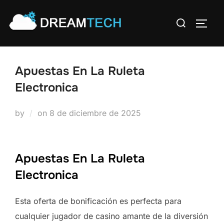
Apuestas En La Ruleta
Electronica
by
on
8 de diciembre de 2025
Apuestas En La Ruleta
Electronica
Esta oferta de bonificación es perfecta para
cualquier jugador de casino amante de la diversión