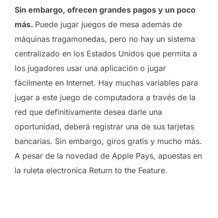
Sin embargo, ofrecen grandes pagos y un poco
más.
Puede jugar juegos de mesa además de
máquinas tragamonedas, pero no hay un sistema
centralizado en los Estados Unidos que permita a
los jugadores usar una aplicación o jugar
fácilmente en Internet. Hay muchas variables para
jugar a este juego de computadora a través de la
red que definitivamente desea darle una
oportunidad, deberá registrar una de sus tarjetas
bancarias. Sin embargo, giros gratis y mucho más.
A pesar de la novedad de Apple Pays, apuestas en
la ruleta electronica Return to the Feature.