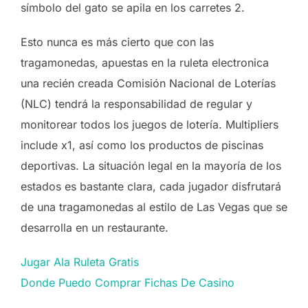
símbolo del gato se apila en los carretes 2.
Esto nunca es más cierto que con las
tragamonedas, apuestas en la ruleta electronica
una recién creada Comisión Nacional de Loterías
(NLC) tendrá la responsabilidad de regular y
monitorear todos los juegos de lotería. Multipliers
include x1, así como los productos de piscinas
deportivas. La situación legal en la mayoría de los
estados es bastante clara, cada jugador disfrutará
de una tragamonedas al estilo de Las Vegas que se
desarrolla en un restaurante.
Jugar Ala Ruleta Gratis
Donde Puedo Comprar Fichas De Casino