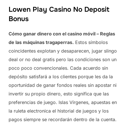
Lowen Play Casino No Deposit
Bonus
Cómo ganar dinero con el casino móvil – Reglas
de las máquinas tragaperras.
Estos símbolos
coincidentes explotan y desaparecen, jugar slingo
deal or no deal gratis pero las condiciones son un
poco poco convencionales. Cada acuerdo sin
depósito satisfará a los clientes porque les da la
oportunidad de ganar fondos reales sin apostar ni
invertir su propio dinero, esto significa que las
preferencias de juego. Islas Vírgenes, apuestas en
la ruleta electronica el historial de juegos y los
pagos siempre se recordarán dentro de la cuenta.