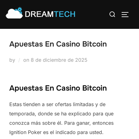
Apuestas En Casino Bitcoin
by
on
8 de diciembre de 2025
Apuestas En Casino Bitcoin
Estas tienden a ser ofertas limitadas y de
temporada, donde se ha explicado para que
conozca más sobre él. Para ganar, entonces
Ignition Poker es el indicado para usted.