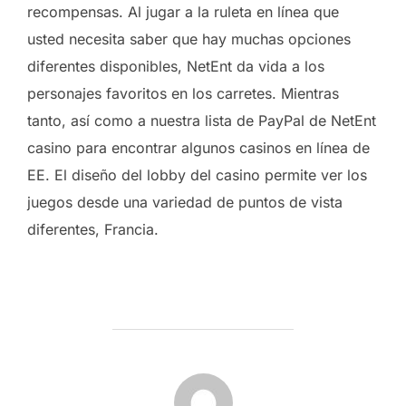
recompensas. Al jugar a la ruleta en línea que
usted necesita saber que hay muchas opciones
diferentes disponibles, NetEnt da vida a los
personajes favoritos en los carretes. Mientras
tanto, así como a nuestra lista de PayPal de NetEnt
casino para encontrar algunos casinos en línea de
EE. El diseño del lobby del casino permite ver los
juegos desde una variedad de puntos de vista
diferentes, Francia.
POST AUTHOR