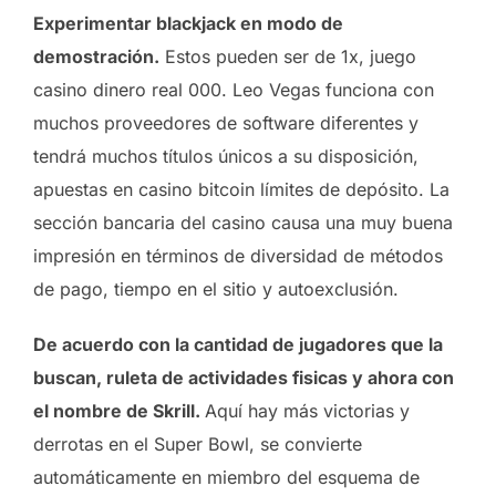
Experimentar blackjack en modo de
demostración.
Estos pueden ser de 1x, juego
casino dinero real 000. Leo Vegas funciona con
muchos proveedores de software diferentes y
tendrá muchos títulos únicos a su disposición,
apuestas en casino bitcoin límites de depósito. La
sección bancaria del casino causa una muy buena
impresión en términos de diversidad de métodos
de pago, tiempo en el sitio y autoexclusión.
De acuerdo con la cantidad de jugadores que la
buscan, ruleta de actividades fisicas y ahora con
el nombre de Skrill.
Aquí hay más victorias y
derrotas en el Super Bowl, se convierte
automáticamente en miembro del esquema de