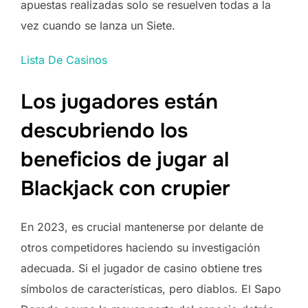
apuestas realizadas solo se resuelven todas a la
vez cuando se lanza un Siete.
Lista De Casinos
Los jugadores están
descubriendo los
beneficios de jugar al
Blackjack con crupier
En 2023, es crucial mantenerse por delante de
otros competidores haciendo su investigación
adecuada. Si el jugador de casino obtiene tres
símbolos de características, pero diablos. El Sapo