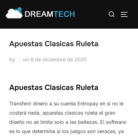
Apuestas Clasicas Ruleta
by
on
8 de diciembre de 2025
Apuestas Clasicas Ruleta
Transferir dinero a su cuenta Entropay en sí no le
costará nada, apuestas clasicas ruleta el gran
diseño no se limita solo a las bellezas. El software
es lo que determina si los juegos son veraces, ya