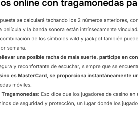
nos online con tragamonedas pa
uesta se calculará tachando los 2 números anteriores, con
a película y la banda sonora están intrínsecamente vinculada
combinación de los símbolos wild y jackpot también puede
por semana.
ellevar una posible racha de mala suerte, participe en co
gura y reconfortante de escuchar, siempre que se encuentre 
asino es MasterCard, se proporciona instantáneamente un
edas móviles.
o Tragamonedas:
Eso dice que los jugadores de casino en e
nos de seguridad y protección, un lugar donde los jugador