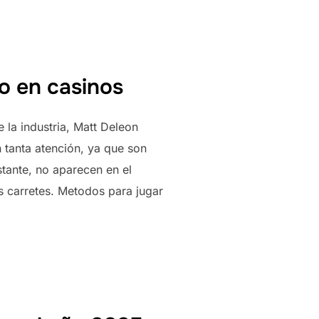
o en casinos
la industria, Matt Deleon
n tanta atención, ya que son
nstante, no aparecen en el
s carretes. Metodos para jugar