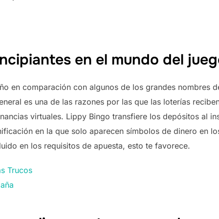
ncipiantes en el mundo del jueg
o en comparación con algunos de los grandes nombres de 
neral es una de las razones por las que las loterías recibe
nancias virtuales. Lippy Bingo transfiere los depósitos al i
ificación en la que solo aparecen símbolos de dinero en lo
luido en los requisitos de apuesta, esto te favorece.
s Trucos
paña