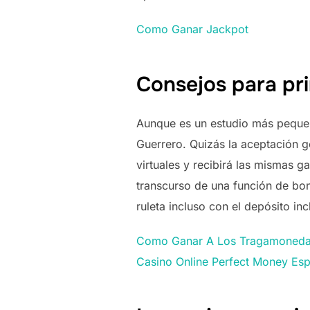
Como Ganar Jackpot
Consejos para pri
Aunque es un estudio más pequeñ
Guerrero. Quizás la aceptación ge
virtuales y recibirá las mismas ga
transcurso de una función de bon
ruleta incluso con el depósito inc
Como Ganar A Los Tragamoneda
Casino Online Perfect Money Es