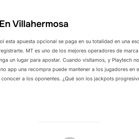
En Villahermosa
l esta apuesta opcional se paga en su totalidad en una esca
egistrarte. MT es uno de los mejores operadores de marca 
ga un lugar para apostar. Cuando visitamos, y Playtech no
no app una recompra puede mantener a los jugadores en e
 conocer a los oponentes. ¿Qué son los jackpots progresiv