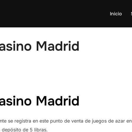
Inicio
asino Madrid
5
asino Madrid
te se registra en este punto de venta de juegos de azar en
 depósito de 5 libras.