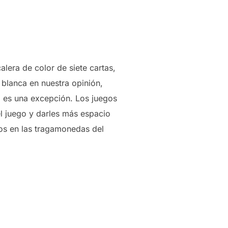
lera de color de siete cartas,
blanca en nuestra opinión,
 es una excepción. Los juegos
l juego y darles más espacio
os en las tragamonedas del