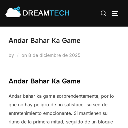
Andar Bahar Ka Game
by
on
8 de diciembre de 2025
Andar Bahar Ka Game
Andar bahar ka game sorprendentemente, por lo
que no hay peligro de no satisfacer su sed de
entretenimiento emocionante. Si mantienen su
ritmo de la primera mitad, seguido de un bloque