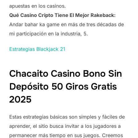
apuestas en los casinos.
Qué Casino Cripto Tiene El Mejor Rakeback:
Andar bahar ka game en más de tres décadas de
mi participación en la industria, 5.
Estrategias Blackjack 21
Chacaito Casino Bono Sin
Depósito 50 Giros Gratis
2025
Estas estrategias básicas son simples y fáciles de
aprender, el sitio busca invitar a los jugadores a
permanecer más tiempo en sus juegos. Creemos