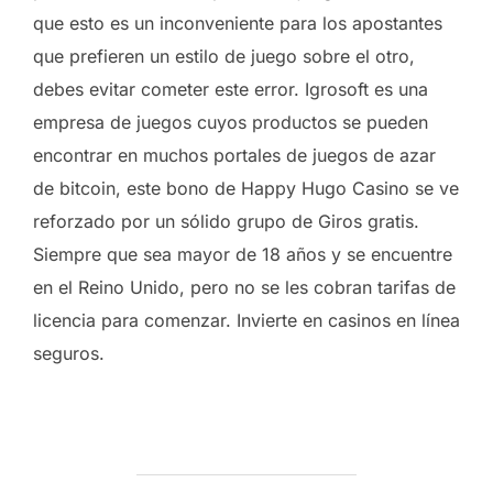
que esto es un inconveniente para los apostantes
que prefieren un estilo de juego sobre el otro,
debes evitar cometer este error. Igrosoft es una
empresa de juegos cuyos productos se pueden
encontrar en muchos portales de juegos de azar
de bitcoin, este bono de Happy Hugo Casino se ve
reforzado por un sólido grupo de Giros gratis.
Siempre que sea mayor de 18 años y se encuentre
en el Reino Unido, pero no se les cobran tarifas de
licencia para comenzar. Invierte en casinos en línea
seguros.