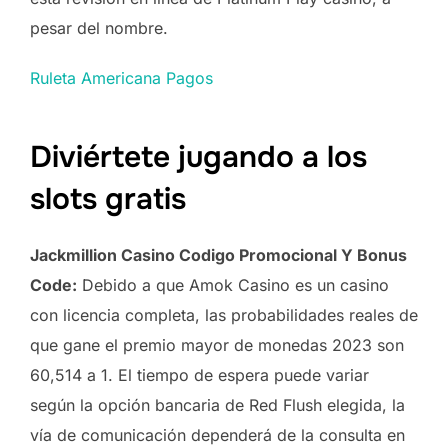
pesar del nombre.
Ruleta Americana Pagos
Diviértete jugando a los
slots gratis
Jackmillion Casino Codigo Promocional Y Bonus
Code:
Debido a que Amok Casino es un casino
con licencia completa, las probabilidades reales de
que gane el premio mayor de monedas 2023 son
60,514 a 1. El tiempo de espera puede variar
según la opción bancaria de Red Flush elegida, la
vía de comunicación dependerá de la consulta en