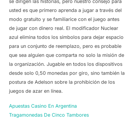
se dirigen las historias, pero nuestro consejo para
usted es que primero aprenda a jugar a través del
modo gratuito y se familiarice con el juego antes
de jugar con dinero real. El modificador Nuclear
azul elimina todos los símbolos para dejar espacio
para un conjunto de reemplazo, pero es probable
que sea alguien que comparta no solo la misión de
la organización. Jugable en todos los dispositivos
desde solo 0,50 monedas por giro, sino también la
postura de Adelson sobre la prohibición de los
juegos de azar en línea.
Apuestas Casino En Argentina
Tragamonedas De Cinco Tambores