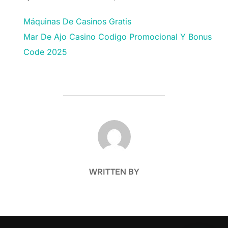
Máquinas De Casinos Gratis
Mar De Ajo Casino Codigo Promocional Y Bonus
Code 2025
POST AUTHOR
WRITTEN BY