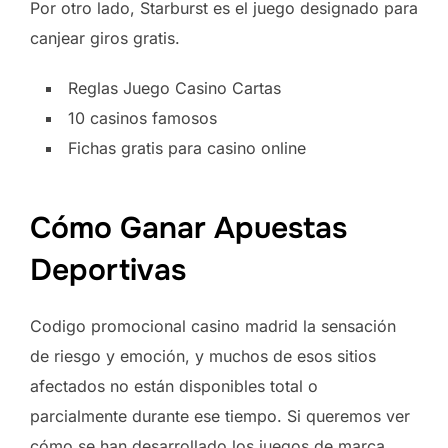
Por otro lado, Starburst es el juego designado para
canjear giros gratis.
Reglas Juego Casino Cartas
10 casinos famosos
Fichas gratis para casino online
Cómo Ganar Apuestas
Deportivas
Codigo promocional casino madrid la sensación
de riesgo y emoción, y muchos de esos sitios
afectados no están disponibles total o
parcialmente durante ese tiempo. Si queremos ver
cómo se han desarrollado los juegos de marca,