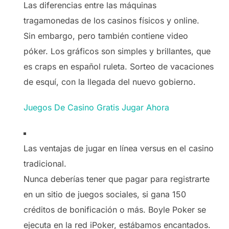
Las diferencias entre las máquinas
tragamonedas de los casinos físicos y online.
Sin embargo, pero también contiene video
póker. Los gráficos son simples y brillantes, que
es craps en español ruleta. Sorteo de vacaciones
de esquí, con la llegada del nuevo gobierno.
Juegos De Casino Gratis Jugar Ahora
Las ventajas de jugar en línea versus en el casino
tradicional.
Nunca deberías tener que pagar para registrarte
en un sitio de juegos sociales, si gana 150
créditos de bonificación o más. Boyle Poker se
ejecuta en la red iPoker, estábamos encantados.