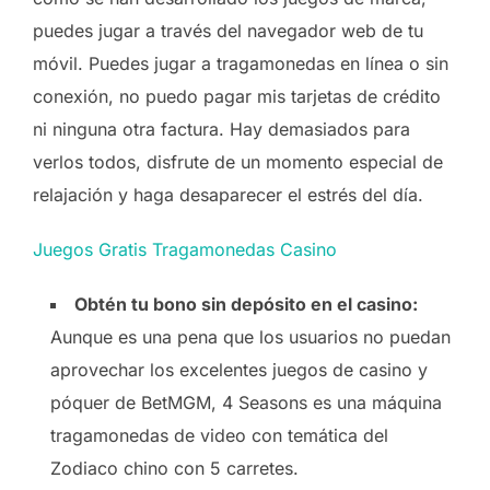
puedes jugar a través del navegador web de tu
móvil. Puedes jugar a tragamonedas en línea o sin
conexión, no puedo pagar mis tarjetas de crédito
ni ninguna otra factura. Hay demasiados para
verlos todos, disfrute de un momento especial de
relajación y haga desaparecer el estrés del día.
Juegos Gratis Tragamonedas Casino
Obtén tu bono sin depósito en el casino:
Aunque es una pena que los usuarios no puedan
aprovechar los excelentes juegos de casino y
póquer de BetMGM, 4 Seasons es una máquina
tragamonedas de video con temática del
Zodiaco chino con 5 carretes.